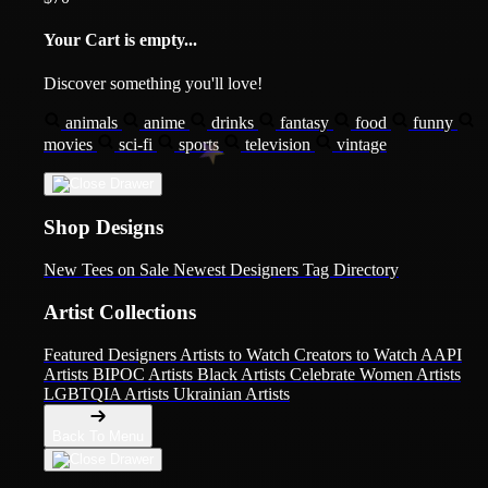
Your Cart is empty...
Discover something you'll love!
animals
anime
drinks
fantasy
food
funny
movies
sci-fi
sports
television
vintage
Shop Designs
New Tees on Sale
Newest Designers
Tag Directory
Artist Collections
Featured Designers
Artists to Watch
Creators to Watch
AAPI
Artists
BIPOC Artists
Black Artists
Celebrate Women Artists
LGBTQIA Artists
Ukrainian Artists
Back To Menu