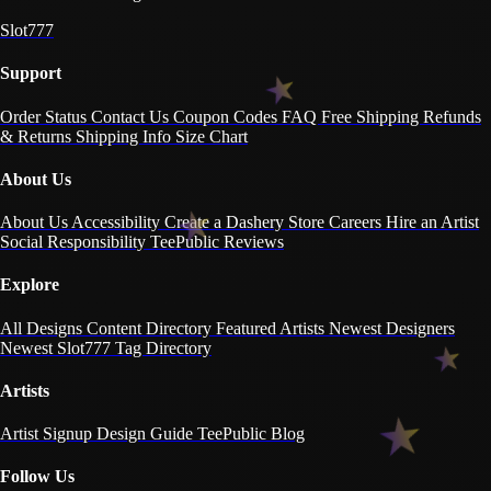
Slot777
Support
Order Status
Contact Us
Coupon Codes
FAQ
Free Shipping
Refunds
& Returns
Shipping Info
Size Chart
About Us
About Us
Accessibility
Create a Dashery Store
Careers
Hire an Artist
Social Responsibility
TeePublic Reviews
Explore
All Designs
Content Directory
Featured Artists
Newest Designers
Newest Slot777
Tag Directory
Artists
Artist Signup
Design Guide
TeePublic Blog
Follow Us