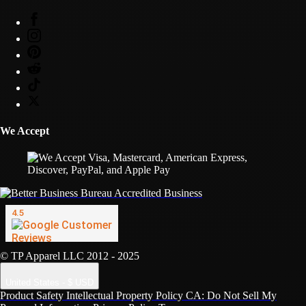
We Accept
© TP Apparel LLC 2012 - 2025
United States - $ USD
Product Safety
Intellectual Property Policy
CA: Do Not Sell My