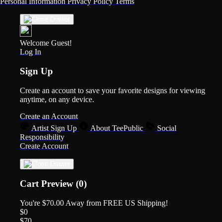
Personal Information
Privacy Policy
Terms
Welcome Guest!
Log In
Sign Up
Create an account to save your favorite designs for viewing
anytime, on any device.
Create an Account
Artist Sign Up
About TeePublic
Social
Responsibility
Create Account
Cart Preview (0)
You're
$70.00
Away from
FREE US Shipping!
$0
$70