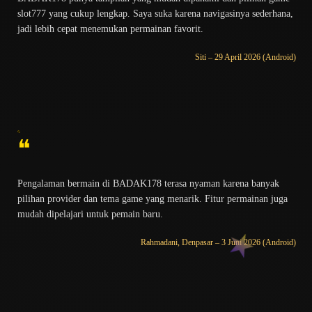
slot777 yang cukup lengkap. Saya suka karena navigasinya sederhana,
jadi lebih cepat menemukan permainan favorit.
Siti – 29 April 2026 (Android)
❝
Pengalaman bermain di BADAK178 terasa nyaman karena banyak
pilihan provider dan tema game yang menarik. Fitur permainan juga
mudah dipelajari untuk pemain baru.
Rahmadani, Denpasar – 3 Juni 2026 (Android)