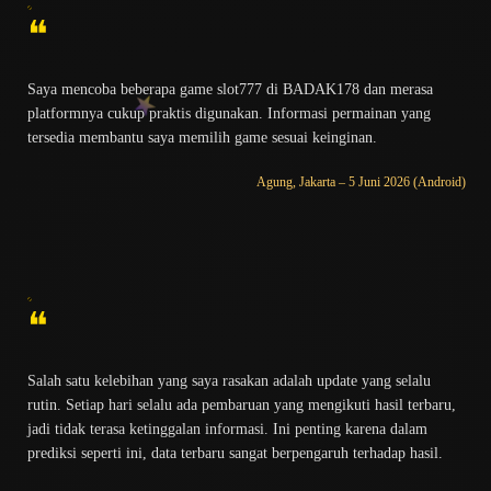
❝
Saya mencoba beberapa game slot777 di BADAK178 dan merasa
platformnya cukup praktis digunakan. Informasi permainan yang
tersedia membantu saya memilih game sesuai keinginan.
Agung, Jakarta – 5 Juni 2026 (Android)
❝
Salah satu kelebihan yang saya rasakan adalah update yang selalu
rutin. Setiap hari selalu ada pembaruan yang mengikuti hasil terbaru,
jadi tidak terasa ketinggalan informasi. Ini penting karena dalam
prediksi seperti ini, data terbaru sangat berpengaruh terhadap hasil.