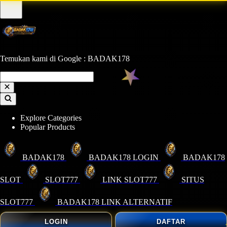
Temukan kami di Google : BADAK178
Explore Categories
Popular Products
BADAK178
BADAK178 LOGIN
BADAK178
SLOT
SLOT777
LINK SLOT777
SITUS
SLOT777
BADAK178 LINK ALTERNATIF
LOGIN
DAFTAR