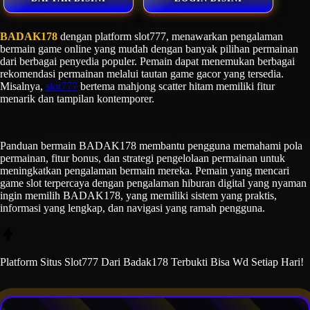
BADAK178
dengan platform slot777, menawarkan pengalaman
bermain game online yang mudah dengan banyak pilihan permainan
dari berbagai penyedia populer. Pemain dapat menemukan berbagai
rekomendasi permainan melalui tautan game gacor yang tersedia.
Misalnya,
slot777
bertema mahjong scatter hitam memiliki fitur
menarik dan tampilan kontemporer.
Panduan bermain BADAK178 membantu pengguna memahami pola
permainan, fitur bonus, dan strategi pengelolaan permainan untuk
meningkatkan pengalaman bermain mereka. Pemain yang mencari
game slot terpercaya dengan pengalaman hiburan digital yang nyaman
ingin memilih BADAK178, yang memiliki sistem yang praktis,
informasi yang lengkap, dan navigasi yang ramah pengguna.
Platform Situs Slot777 Dari Badak178 Terbukti Bisa Wd Setiap Hari!