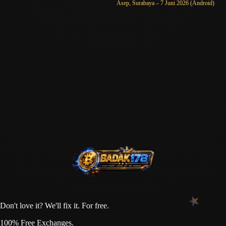
Asep, Surabaya – 7 Juni 2026 (Android)
Don't love it? We'll fix it. For free.
100% Free Exchanges.