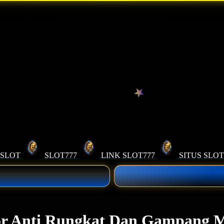
 SLOT
SLOT777
LINK SLOT777
SITUS SLO
or Anti Rungkat Dan Gampang 