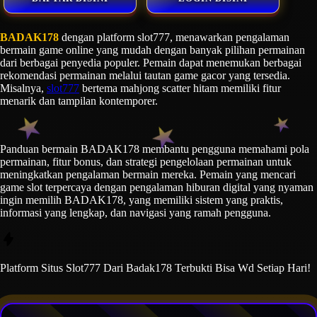
BADAK178
dengan platform slot777, menawarkan pengalaman
bermain game online yang mudah dengan banyak pilihan permainan
dari berbagai penyedia populer. Pemain dapat menemukan berbagai
rekomendasi permainan melalui tautan game gacor yang tersedia.
Misalnya,
slot777
bertema mahjong scatter hitam memiliki fitur
menarik dan tampilan kontemporer.
Panduan bermain BADAK178 membantu pengguna memahami pola
permainan, fitur bonus, dan strategi pengelolaan permainan untuk
meningkatkan pengalaman bermain mereka. Pemain yang mencari
game slot terpercaya dengan pengalaman hiburan digital yang nyaman
ingin memilih BADAK178, yang memiliki sistem yang praktis,
informasi yang lengkap, dan navigasi yang ramah pengguna.
Platform Situs Slot777 Dari Badak178 Terbukti Bisa Wd Setiap Hari!