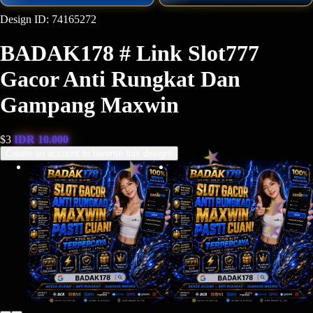
Design ID: 74165272
BADAK178 # Link Slot777
Gacor Anti Rungkat Dan
Gampang Maxwin
$3
IDR 10.000
Create an account to favorite this design!