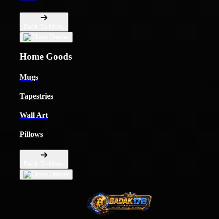
Back To Menu
Home Goods
Mugs
Tapestries
Wall Art
Pillows
Back To Menu