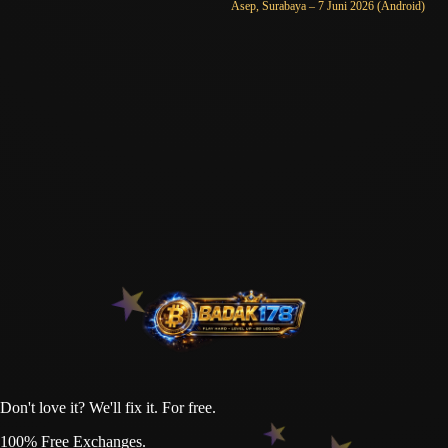
Asep, Surabaya – 7 Juni 2026 (Android)
Don't love it? We'll fix it. For free.
100% Free Exchanges.