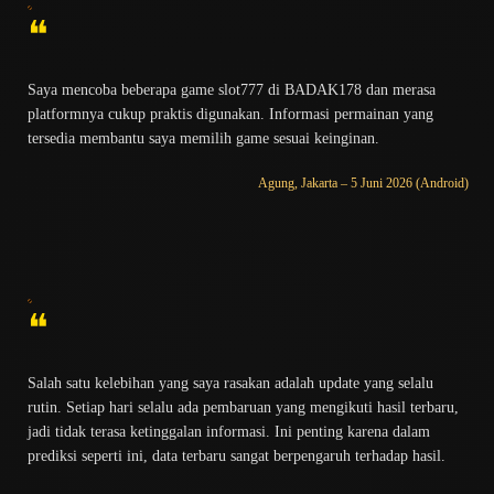
❝
Saya mencoba beberapa game slot777 di BADAK178 dan merasa
platformnya cukup praktis digunakan. Informasi permainan yang
tersedia membantu saya memilih game sesuai keinginan.
Agung, Jakarta – 5 Juni 2026 (Android)
❝
Salah satu kelebihan yang saya rasakan adalah update yang selalu
rutin. Setiap hari selalu ada pembaruan yang mengikuti hasil terbaru,
jadi tidak terasa ketinggalan informasi. Ini penting karena dalam
prediksi seperti ini, data terbaru sangat berpengaruh terhadap hasil.