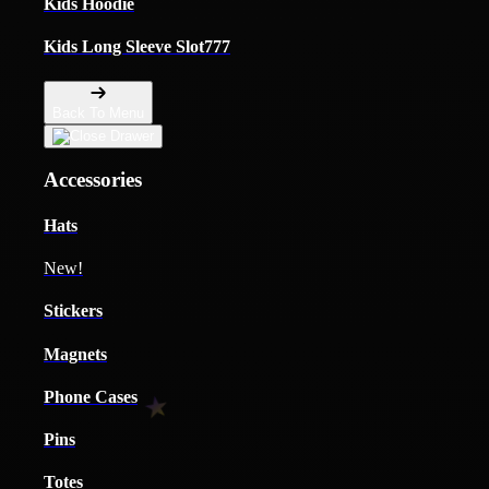
Kids Hoodie
Kids Long Sleeve Slot777
Back To Menu
Accessories
Hats
New!
Stickers
Magnets
Phone Cases
Pins
Totes