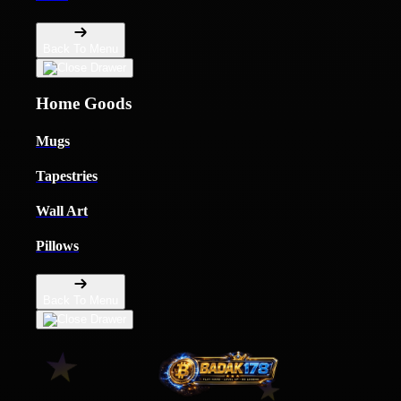
Back To Menu
Home Goods
Mugs
Tapestries
Wall Art
Pillows
Back To Menu