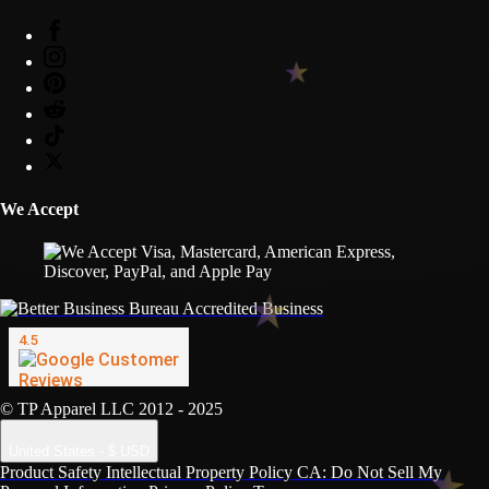
We Accept
© TP Apparel LLC 2012 - 2025
United States - $ USD
Product Safety
Intellectual Property Policy
CA: Do Not Sell My