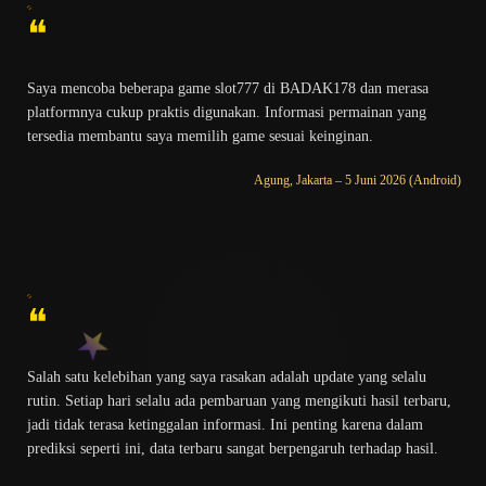
❝
Saya mencoba beberapa game slot777 di BADAK178 dan merasa
platformnya cukup praktis digunakan. Informasi permainan yang
tersedia membantu saya memilih game sesuai keinginan.
Agung, Jakarta – 5 Juni 2026 (Android)
❝
Salah satu kelebihan yang saya rasakan adalah update yang selalu
rutin. Setiap hari selalu ada pembaruan yang mengikuti hasil terbaru,
jadi tidak terasa ketinggalan informasi. Ini penting karena dalam
prediksi seperti ini, data terbaru sangat berpengaruh terhadap hasil.