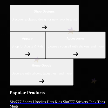
Shop Designs
Discover a classic design or new favorite artist
Apparel
Accessories
Shop for Adults & Kids
Express yourself with stickers and more
Home Goods
Decorate with pillows, tapestries, and more
Popular Products
Slot777
Shorts
Hoodies
Hats
Kids Slot777
Stickers
Tank Tops
Mugs