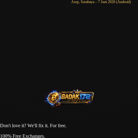
Asep, Surabaya – 7 Juni 2026 (Android)
Don't love it? We'll fix it. For free.
100% Free Exchanges.