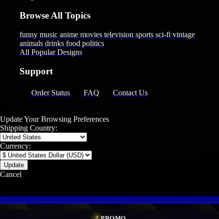
Browse All Topics
funny
music
anime
movies
television
sports
sci-fi
vintage
animals
drinks
food
politics
All Popular Designs
Support
Order Status
FAQ
Contact Us
Update Your Browsing Preferences
Shipping Country:
Currency:
Cancel
Katie:
5'10"
160
PROMO