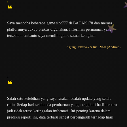
❝
Saya mencoba beberapa game slot777 di BADAK178 dan merasa
platformnya cukup praktis digunakan. Informasi permainan yang
tersedia membantu saya memilih game sesuai keinginan.
Agung, Jakarta – 5 Juni 2026 (Android)
❝
Salah satu kelebihan yang saya rasakan adalah update yang selalu
rutin. Setiap hari selalu ada pembaruan yang mengikuti hasil terbaru,
jadi tidak terasa ketinggalan informasi. Ini penting karena dalam
prediksi seperti ini, data terbaru sangat berpengaruh terhadap hasil.