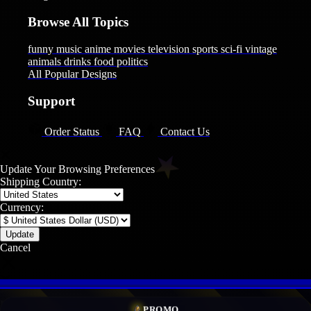
Browse All Topics
funny
music
anime
movies
television
sports
sci-fi
vintage
animals
drinks
food
politics
All Popular Designs
Support
Order Status
FAQ
Contact Us
Update Your Browsing Preferences
Shipping Country:
Currency:
Cancel
Katie:
5'10"
160