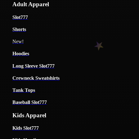
Adult Apparel
Slot777
Shorts
New!
Hoodies
Long Sleeve Slot777
Crewneck Sweatshirts
Tank Tops
Baseball Slot777
Kids Apparel
Kids Slot777