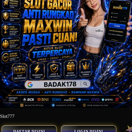
Slot777
DAFTAR DISINI
LOGIN DISINI