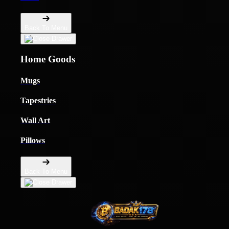
Back To Menu
Home Goods
Mugs
Tapestries
Wall Art
Pillows
Back To Menu