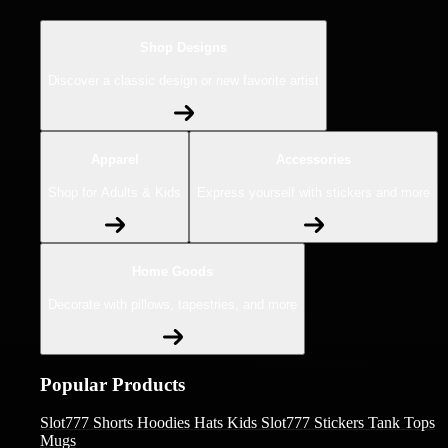
Shop Designs
Discover a classic design or new favorite artist
Apparel
Accessories
Shop for Adults & Kids
Express yourself with stickers and more
Home Goods
Decorate with pillows, tapestries, and more
Popular Products
Slot777
Shorts
Hoodies
Hats
Kids Slot777
Stickers
Tank Tops
Mugs