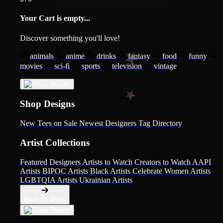
Your Cart is empty...
Discover something you'll love!
animals
anime
drinks
fantasy
food
funny
movies
sci-fi
sports
television
vintage
Shop Designs
New Tees on Sale
Newest Designers
Tag Directory
Artist Collections
Featured Designers
Artists to Watch
Creators to Watch
AAPI
Artists
BIPOC Artists
Black Artists
Celebrate Women Artists
LGBTQIA Artists
Ukrainian Artists
Back To Menu